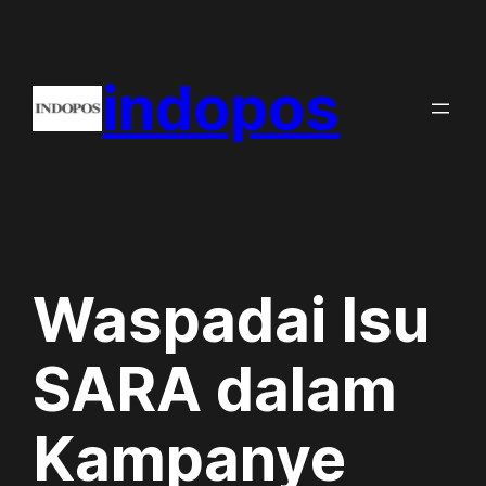
Skip
to
indopos
content
Waspadai Isu
SARA dalam
Kampanye