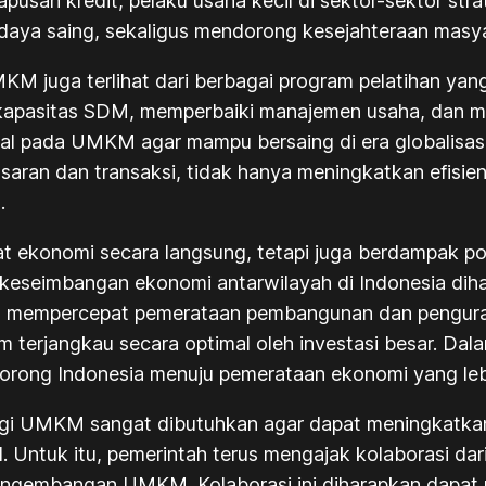
pusan kredit, pelaku usaha kecil di sektor-sektor st
daya saing, sekaligus mendorong kesejahteraan masya
juga terlihat dari berbagai program pelatihan yang 
 kapasitas SDM, memperbaiki manajemen usaha, dan me
ital pada UMKM agar mampu bersaing di era globalisa
aran dan transaksi, tidak hanya meningkatkan efisien
.
 ekonomi secara langsung, tetapi juga berdampak posit
eseimbangan ekonomi antarwilayah di Indonesia diha
n mempercepat pemerataan pembangunan dan pengura
m terjangkau secara optimal oleh investasi besar. Dal
ong Indonesia menuju pemerataan ekonomi yang lebi
 bagi UMKM sangat dibutuhkan agar dapat meningkatk
l. Untuk itu, pemerintah terus mengajak kolaborasi da
gembangan UMKM. Kolaborasi ini diharapkan dapat me