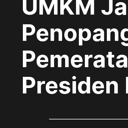
UMKM Jad
Penopang
Pemerata
Presiden