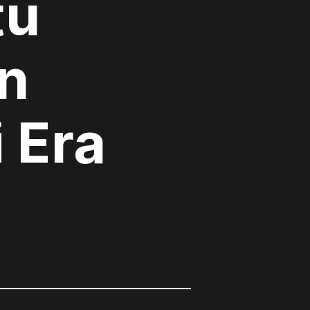
tu
n
 Era