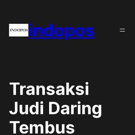
Skip
to
indopos
content
Transaksi
Judi Daring
Tembus