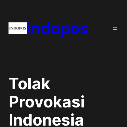
Skip
to
indopos
content
Tolak
Provokasi
Indonesia