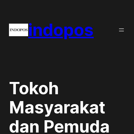
Skip
to
indopos
content
Tokoh
Masyarakat
dan Pemuda