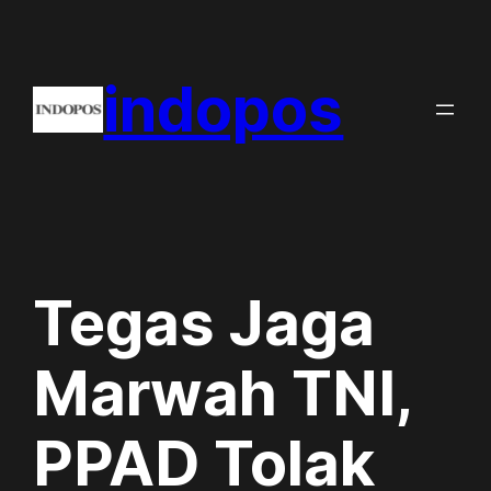
Skip
to
indopos
content
Tegas Jaga
Marwah TNI,
PPAD Tolak