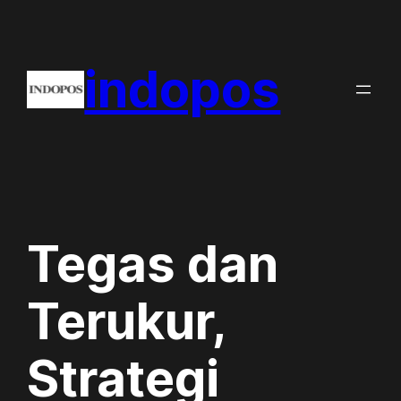
Skip
to
indopos
content
Tegas dan
Terukur,
Strategi