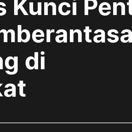
s Kunci Pen
mberantas
ng di
at