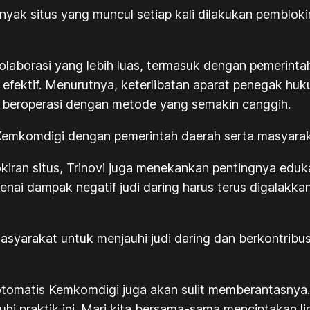
nyak situs yang muncul setiap kali dilakukan pemblok
kolaborasi yang lebih luas, termasuk dengan pemerint
h efektif. Menurutnya, keterlibatan aparat penegak hu
p beroperasi dengan metode yang semakin canggih.
a Kemkomdigi dengan pemerintah daerah serta masyaraka
okiran situs, Trinovi juga menekankan pentingnya edu
ngenai dampak negatif judi daring harus terus digalak
asyarakat untuk menjauhi judi daring dan berkontribu
tomatis Kemkomdigi juga akan sulit memberantasnya. 
uhi praktik ini. Mari kita bersama-sama menciptakan l