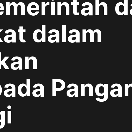
emerintah 
at dalam
kan
ada Panga
gi