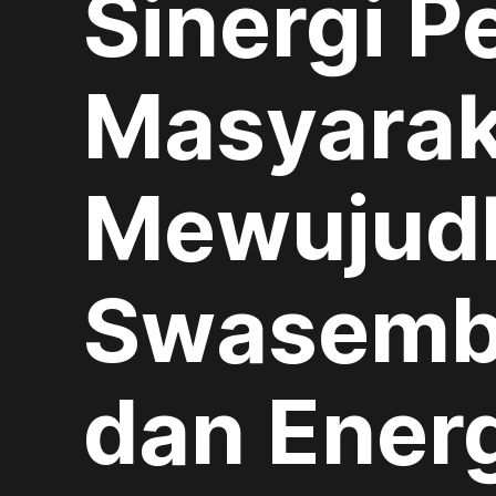
Sinergi P
Masyarak
Mewujud
Swasemb
dan Ener