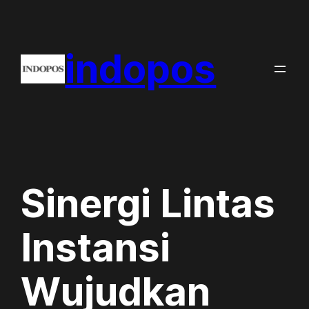
Skip
to
indopos
content
Sinergi Lintas
Instansi
Wujudkan