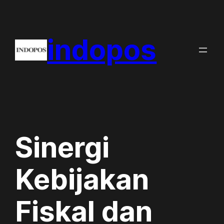
Skip
to
indopos
content
Sinergi
Kebijakan
Fiskal dan