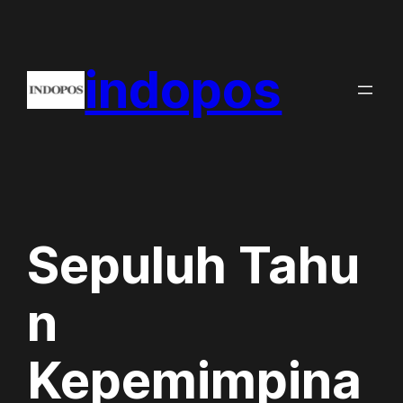
Skip
to
indopos
content
Sepuluh Tahu
n
Kepemimpina