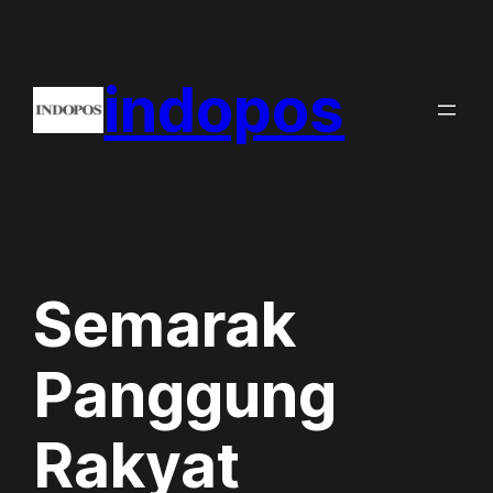
Skip
to
indopos
content
Semarak
Panggung
Rakyat