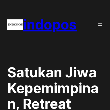
Skip
to
indopos
content
Satukan Jiwa
Kepemimpina
n, Retreat