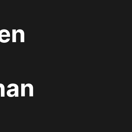
den
han