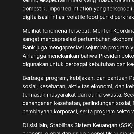
seiring ekspektasi inflasi yang masuk dala
domestik,
imported inflation
yang terkendali 
digitalisasi. Inflasi
volatile food
pun diperkirak
Melihat fenomena tersebut, Menteri Koordi
sangat mengapresiasi pertumbuhan ekonomi Ind
Bank juga mengapresiasi sejumlah program ya
Airlangga menekankan bahwa Presiden Jokow
digunakan untuk berbagai kebutuhan dan ke
Berbagai program, kebijakan, dan bantuan 
sosial, kesehatan, aktivitas ekonomi, dan k
termasuk masyarakat dan dunia swasta. Sec
penanganan kesehatan, perlindungan sosial,
pembiayaan korporasi, serta program sekto
Di sisi lain, Stabilitas Sistem Keuangan (SSK
ekonomi global dan risiko geopolitik dunia y