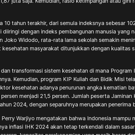
7 juta saja. Kemudian, rasio ketimpangan atau gini ra
ma 10 tahun terakhir, dari semula indeksnya sebesar 1
diiringi dengan indeks pembangunan manusia yang nai
 Joko Widodo, rata-rata lama sekolah semakin mening
t kesehatan masyarakat ditunjukkan dengan kualitas
 dan transformasi sistem kesehatan di mana Program 
nnya. Kemudian, program KIP Kuliah dan Bidik Misi te
ktor kesehatan adanya penurunan angka kematian bayi 
,2 persen menjadi 21,5 persen. Jumlah peserta Jaminan
 tahun 2024, dengan separuhnya merupakan penerima b
), Perry Warjiyo mengatakan bahwa Indonesia mampu me
a inflasi IHK 2024 akan tetap terkendali dalam sasaran