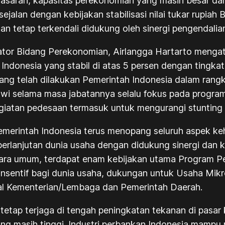
m sasaran, kapasitas perekonomian yang masih besar d
sejalan dengan kebijakan stabilisasi nilai tukar rupia
an tetap terkendali didukung oleh sinergi pengendalia
nator Bidang Perekonomian, Airlangga Hartarto meng
onesia yang stabil di atas 5 persen dengan tingkat in
ng telah dilakukan Pemerintah Indonesia dalam rangk
i selama masa jabatannya selalu fokus pada program 
giatan pedesaan termasuk untuk mengurangi stunting
Pemerintah Indonesia terus menopang seluruh aspek k
eberlanjutan dunia usaha dengan didukung sinergi dan
ara umum, terdapat enam kebijakan utama Program Pe
 insentif bagi dunia usaha, dukungan untuk Usaha Mi
ral Kementerian/Lembaga dan Pemerintah Daerah.
) tetap terjaga di tengah peningkatan tekanan di pasar
ang masih tinggi. Industri perbankan Indonesia mampu 