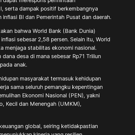
an dapat merespons permintaan
h BI, serta dampak positif berkembangnya
n inflasi BI dan Pemerintah Pusat dan daerah.
atakan bahwa World Bank (Bank Dunia)
flasi sebesar 2,58 persen. Selain itu, World
a menjaga stabilitas ekonomi nasional.
dana desa di mana sebesar Rp71 Triliun
 pada anak.
ehidupan masyarakat termasuk kehidupan
 kerja sama seluruh pemangku kepentingan
mulihan Ekonomi Nasional (PEN), yakni
kro, Kecil dan Menengah (UMKM),
 keuangan global, seiring ketidakpastian
menunjukkan kinerja yang resilien