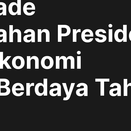
ade
ahan Presi
Ekonomi
 Berdaya Ta