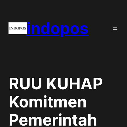
Skip
to
indopos
content
RUU KUHAP
Komitmen
Pemerintah