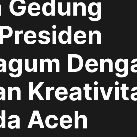
n Gedung
Presiden
Kagum Deng
an Kreativit
da Aceh