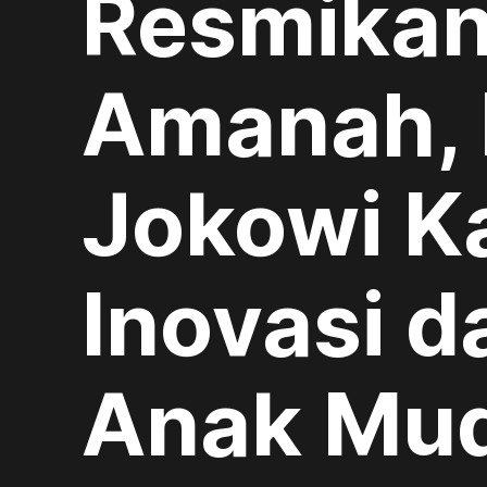
Resmika
Amanah, 
Jokowi 
Inovasi d
Anak Mu