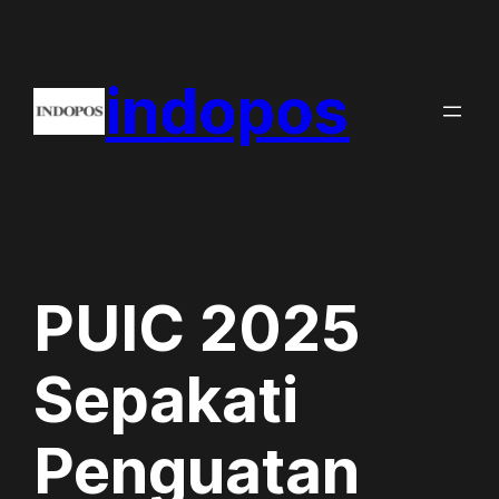
Skip
to
indopos
content
PUIC 2025
Sepakati
Penguatan