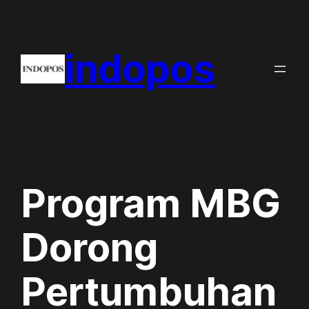
Skip
to
indopos
content
Program MBG
Dorong
Pertumbuhan