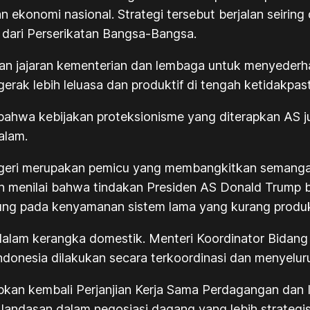
n ekonomi nasional. Strategi tersebut berjalan seiri
 dari Perserikatan Bangsa-Bangsa.
an jajaran kementerian dan lembaga untuk menyederh
erak lebih leluasa dan produktif di tengah ketidakpast
hwa kebijakan proteksionisme yang diterapkan AS j
alam.
negeri merupakan pemicu yang membangkitkan semanga
n menilai bahwa tindakan Presiden AS Donald Trump 
tung pada kenyamanan sistem lama yang kurang produkt
dalam kerangka domestik. Menteri Koordinator Bidang
onesia dilakukan secara terkoordinasi dan menyelur
kan kembali Perjanjian Kerja Sama Perdagangan dan I
di landasan dalam negosiasi dagang yang lebih strategi