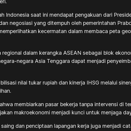
ri.
tah Indonesia saat ini mendapat pengakuan dari Pres
an negosiasi yang ditempuh oleh pemerintahan Prabo
ut memperlihatkan kecermatan dalam membaca peta geo
 regional dalam kerangka ASEAN sebagai blok ekonom
if negara-negara Asia Tenggara dapat menjadi penyei
isasi nilai tukar rupiah dan kinerja IHSG melalui sine
ihan.
wa membiarkan pasar bekerja tanpa intervensi di ten
 kebijakan makroekonomi menjadi kunci untuk menjaga d
ing dan penciptaan lapangan kerja juga menjadi catat