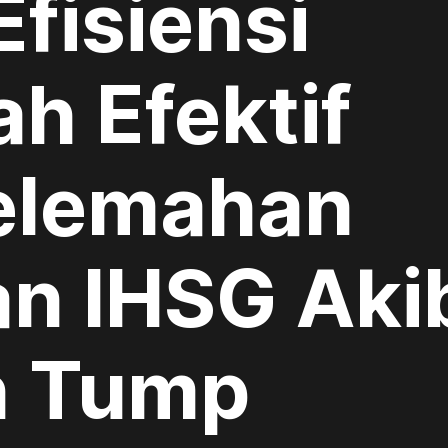
fisiensi
h Efektif
elemahan
an IHSG Aki
n Tump