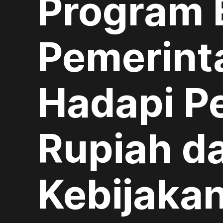
Program E
Pemerinta
Hadapi P
Rupiah d
Kebijaka