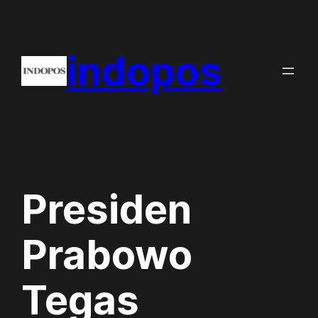
Skip
to
indopos
content
Presiden
Prabowo
Tegas