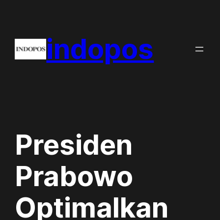
Skip
to
indopos
content
Presiden
Prabowo
Optimalkan