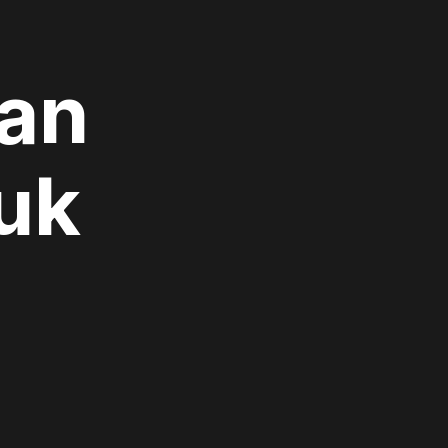
an
uk