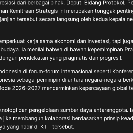
asi dari berbagai pihak. Deputi Bidang Protokol, Per
n Kemitraan Strategis ini merupakan tonggak penting
njian tersebut secara langsung oleh kedua kepala n
mperkuat kerja sama ekonomi dan investasi, tapi juga
asi budaya. Ia menilai bahwa di bawah kepemimpinan 
 dengan pendekatan yang pragmatis dan progresif.
onesia di forum-forum internasional seperti Konferen
donesia sebagai pemimpin di antara negara-negara b
iode 2026–2027 mencerminkan kepercayaan global terh
nologi dan pengelolaan sumber daya antaranggota. 
 jika membangun kolaborasi berdasarkan prinsip keadi
ya yang hadir di KTT tersebut.