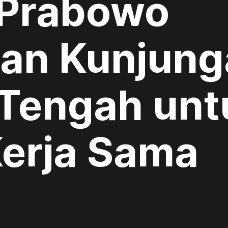
 Prabowo
an Kunjung
 Tengah unt
Kerja Sama