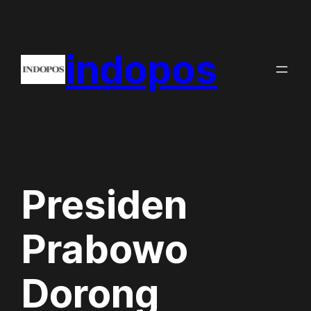
Skip
to
indopos
content
Presiden
Prabowo
Dorong