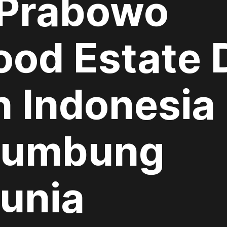
 Prabowo
ood Estate 
 Indonesia
Lumbung
unia