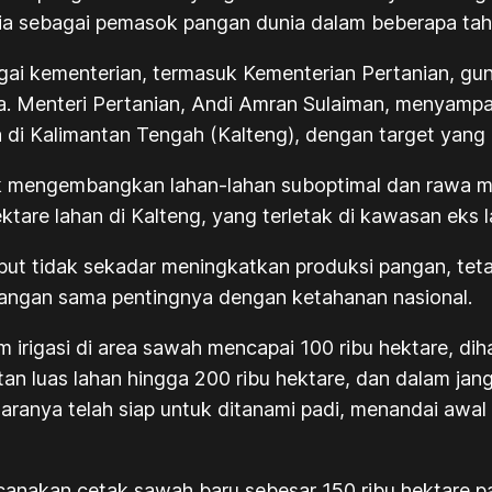
esia sebagai pemasok pangan dunia dalam beberapa ta
i kementerian, termasuk Kementerian Pertanian, gun
ya. Menteri Pertanian, Andi Amran Sulaiman, menyam
a di Kalimantan Tengah (Kalteng), dengan target yang
k mengembangkan lahan-lahan suboptimal dan rawa men
tare lahan di Kalteng, yang terletak di kawasan eks 
but tidak sekadar meningkatkan produksi pangan, teta
angan sama pentingnya dengan ketahanan nasional.
tem irigasi di area sawah mencapai 100 ribu hektare, 
n luas lahan hingga 200 ribu hektare, dan dalam jang
ntaranya telah siap untuk ditanami padi, menandai awal
anakan cetak sawah baru sebesar 150 ribu hektare p