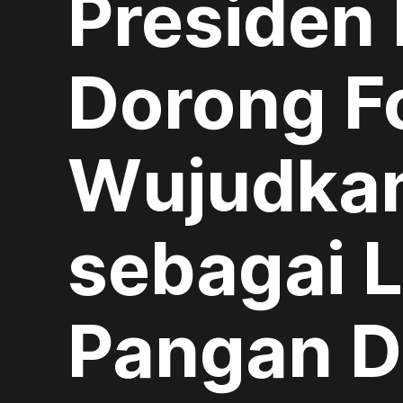
Presiden
Dorong F
Wujudkan
sebagai 
Pangan D