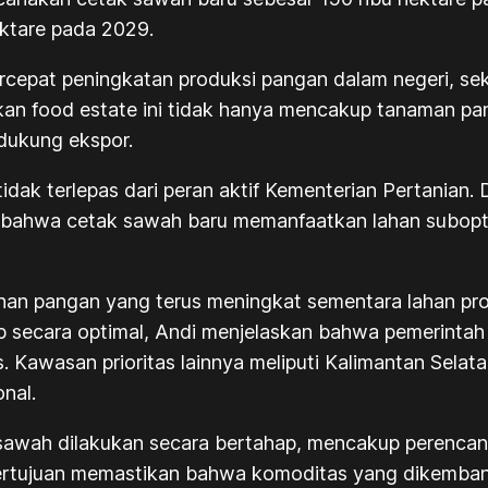
ektare pada 2029.
epat peningkatan produksi pangan dalam negeri, sek
n food estate ini tidak hanya mencakup tanaman panga
ndukung ekspor.
ak terlepas dari peran aktif Kementerian Pertanian. 
n bahwa cetak sawah baru memanfaatkan lahan subopti
uhan pangan yang terus meningkat sementara lahan pr
ap secara optimal, Andi menjelaskan bahwa pemerint
s. Kawasan prioritas lainnya meliputi Kalimantan Sela
nal.
sawah dilakukan secara bertahap, mencakup perencana
bertujuan memastikan bahwa komoditas yang dikembang