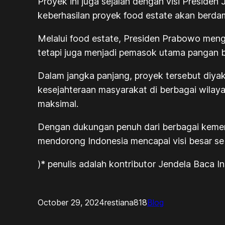
Proyek ini juga sejalan dengan visi Presiden 
keberhasilan proyek food estate akan berd
Melalui food estate, Presiden Prabowo men
tetapi juga menjadi pemasok utama pangan b
Dalam jangka panjang, proyek tersebut diya
kesejahteraan masyarakat di berbagai wilay
maksimal.
Dengan dukungan penuh dari berbagai kement
mendorong Indonesia mencapai visi besar s
)* penulis adalah kontributor Jendela Baca In
October 29, 2024
restiana818
Blog