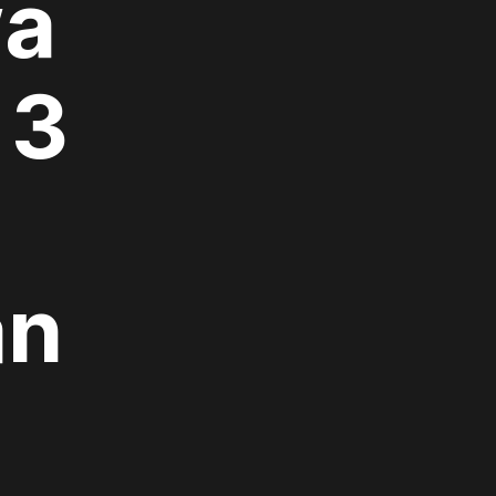
wa
 3
an