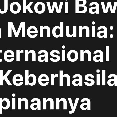
 Jokowi Ba
a Mendunia:
ternasional
 Keberhasil
pinannya