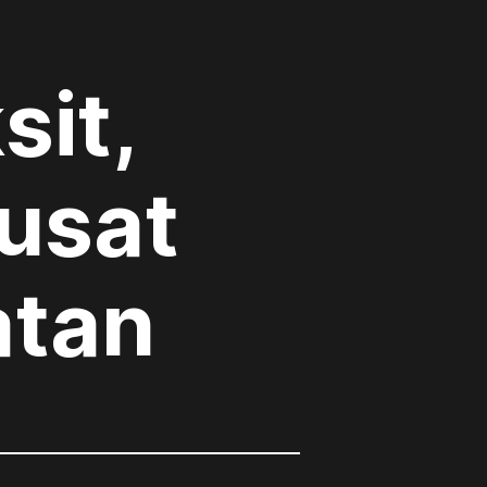
sit,
usat
atan