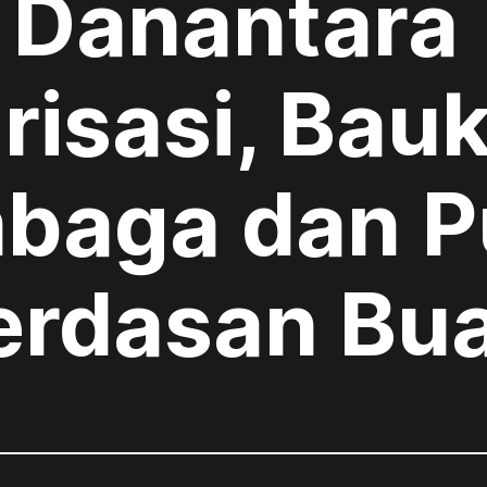
: Danantara
risasi, Bauk
mbaga dan P
erdasan Bu