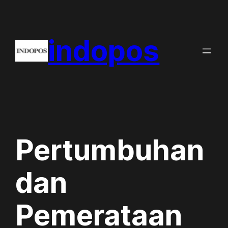
Skip
to
indopos
content
Pertumbuhan
dan
Pemerataan