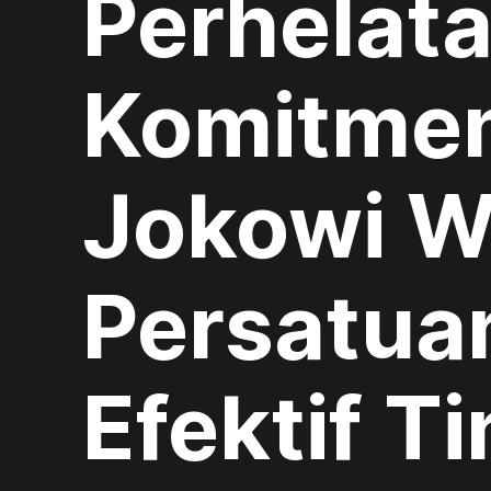
Perhelat
Komitmen
Jokowi W
Persatua
Efektif T