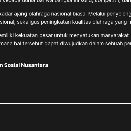
epada dunia bahwa bangsa ini solid, kompetitif, dan 
adar ajang olahraga nasional biasa. Melalui penyel
ional, sekaligus peningkatan kualitas olahraga yang 
emiliki kekuatan besar untuk menyatukan masyarakat d
imana hal tersebut dapat diwujudkan dalam sebuah p
an Sosial Nusantara