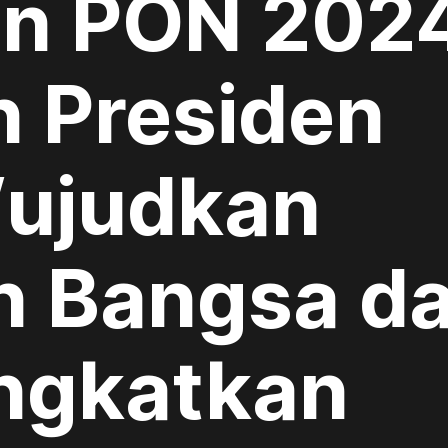
an PON 202
 Presiden
ujudkan
n Bangsa d
ingkatkan