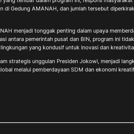
g terlibat dalam program ini, respons masyarakat jug
an di Gedung AMANAH, dan jumlah tersebut diperkira
ANAH menjadi tonggak penting dalam upaya member
si antara pemerintah pusat dan BIN, program ini ti
 lingkungan yang kondusif untuk inovasi dan kreativita
m strategis unggulan Presiden Jokowi, menjadi lang
lobal melalui pemberdayaan SDM dan ekonomi kreatif