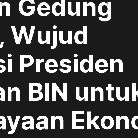
n Gedung
 Wujud
i Presiden
an BIN untu
ayaan Ekon