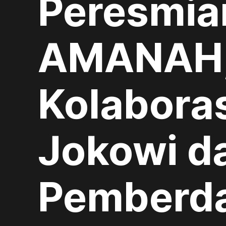
Peresmia
AMANAH,
Kolaboras
Jokowi d
Pemberd