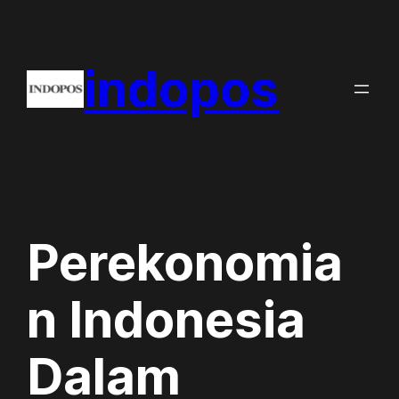
Skip
to
indopos
content
Perekonomia
n Indonesia
Dalam