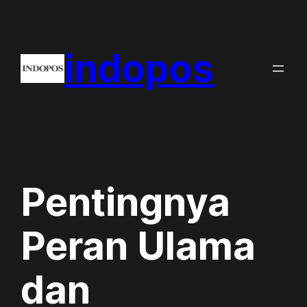
Skip
to
indopos
content
Pentingnya
Peran Ulama
dan