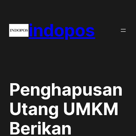
Skip
to
indopos
content
Penghapusan
Utang UMKM
Berikan