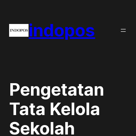
Skip
to
indopos
content
Pengetatan
Tata Kelola
Sekolah