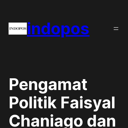
Skip
to
indopos
content
Pengamat
Politik Faisyal
Chaniago dan