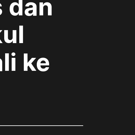
 dan
ul
i ke