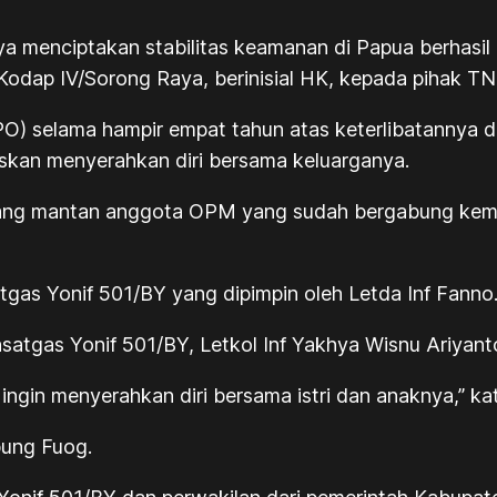
ya menciptakan stabilitas keamanan di Papua berhasi
dap IV/Sorong Raya, berinisial HK, kepada pihak TN
PO) selama hampir empat tahun atas keterlibatannya 
kan menyerahkan diri bersama keluarganya.
seorang mantan anggota OPM yang sudah bergabung kem
atgas Yonif 501/BY yang dipimpin oleh Letda Inf Fanno
atgas Yonif 501/BY, Letkol Inf Yakhya Wisnu Ariyant
gin menyerahkan diri bersama istri dan anaknya,” ka
pung Fuog.