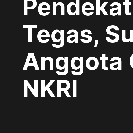
Pendekat
Tegas, S
Anggota 
NKRI