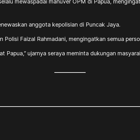
selalu mewaspadai manuver OPM di Papua, mengingat
enewaskan anggota kepolisian di Puncak Jaya.
en Polisi Faizal Rahmadani, mengingatkan semua per
kat Papua,” ujarnya seraya meminta dukungan masyara