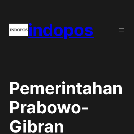
Skip
to
indopos
content
Pemerintahan
Prabowo-
Gibran