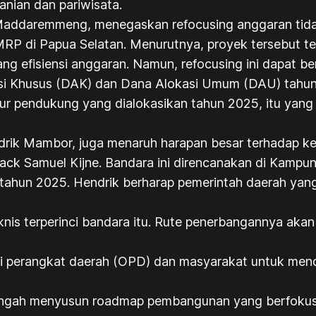
anian dan pariwisata.
, Maddaremmeng, menegaskan refocusing anggaran ti
RP di Papua Selatan. Menurutnya, proyek tersebut te
ang efisiensi anggaran. Namun, refocusing ini dapat 
si Khusus (DAK) dan Dana Alokasi Umum (DAU) tahun
ur pendukung yang dialokasikan tahun 2025, itu yang
drik Mambor, juga menaruh harapan besar terhadap k
k Samuel Kijne. Bandara ini direncanakan di Kampun
tahun 2025. Hendrik berharap pemerintah daerah yang
nis terperinci bandara itu. Rute penerbangannya aka
isasi perangkat daerah (OPD) dan masyarakat untuk m
tengah menyusun roadmap pembangunan yang berfokus p