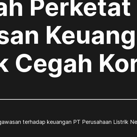
ah Perketat
san Keuang
k Cegah Ko
gawasan terhadap keuangan PT Perusahaan Listrik Ne