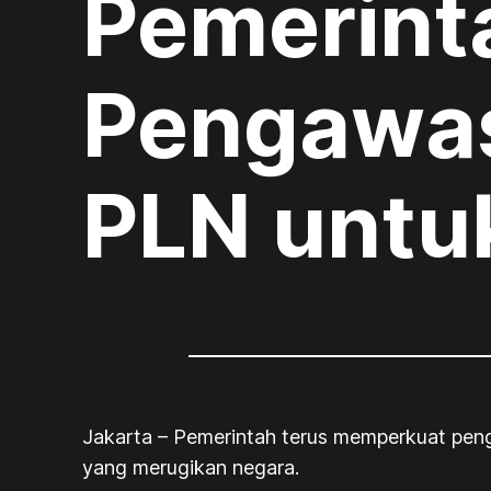
Pemerint
Pengawa
PLN untu
Jakarta – Pemerintah terus memperkuat pen
yang merugikan negara.