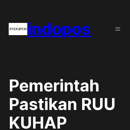
Skip
to
indopos
content
Pemerintah
Pastikan RUU
KUHAP