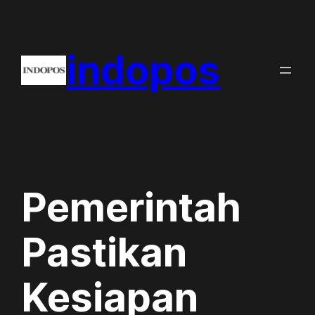
Skip
to
indopos
content
Pemerintah
Pastikan
Kesiapan