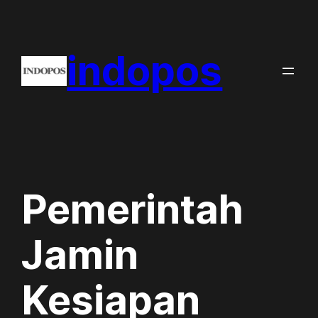
Skip
to
indopos
content
Pemerintah
Jamin
Kesiapan