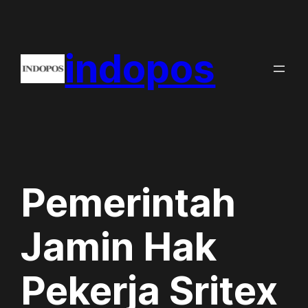
Skip
to
indopos
content
Pemerintah
Jamin Hak
Pekerja Sritex