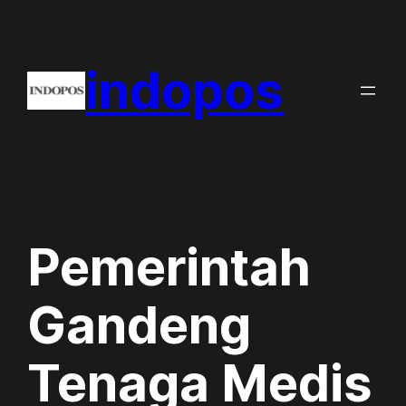
Skip
to
indopos
content
Pemerintah
Gandeng
Tenaga Medis