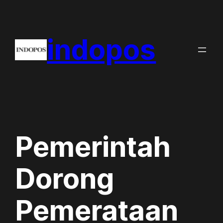
Skip
to
indopos
content
Pemerintah
Dorong
Pemerataan