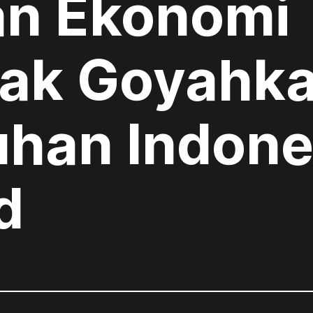
n Ekonomi
dak Goyahk
han Indone
d