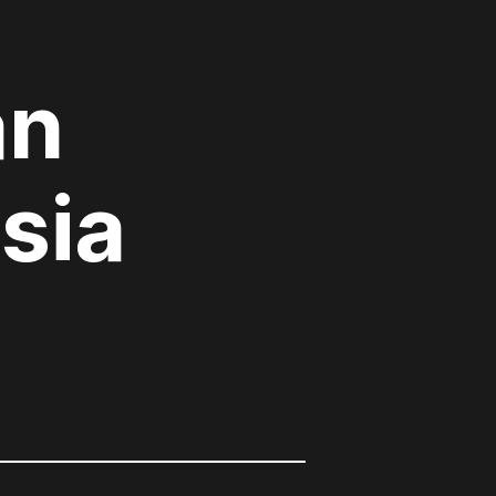
an
sia