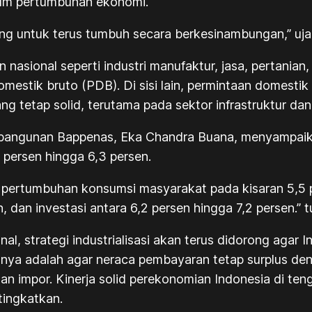
um pertumbuhan ekonomi.
ng untuk terus tumbuh secara berkesinambungan,” uj
nasional seperti industri manufaktur, jasa, pertani
domestik bruto (PDB). Di sisi lain, permintaan domest
ng tetap solid, terutama pada sektor infrastruktur dan
bangunan Bappenas, Eka Chandra Buana, menyampaik
 persen hingga 6,3 persen.
 pertumbuhan konsumsi masyarakat pada kisaran 5,5 
 dan investasi antara 6,2 persen hingga 7,2 persen.” t
al, strategi industrialisasi akan terus didorong agar
annya adalah agar neraca pembayaran tetap surplus 
an impor. Kinerja solid perekonomian Indonesia di ten
tingkatkan.