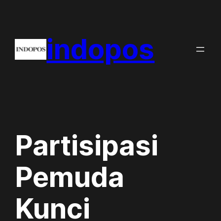
Skip
to
indopos
content
Partisipasi
Pemuda
Kunci