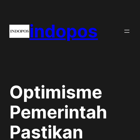
Skip
to
indopos
content
Optimisme
Pemerintah
Pastikan