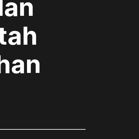
dan
tah
ahan