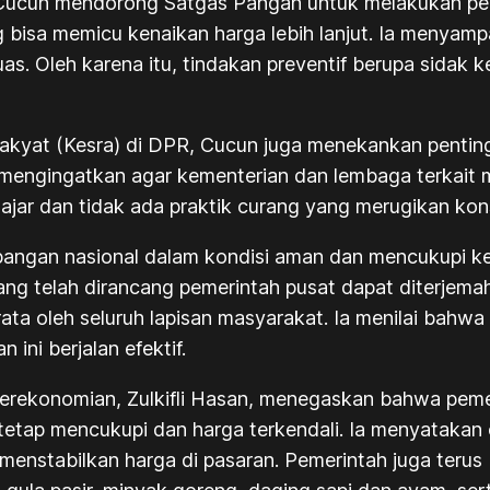
Cucun mendorong Satgas Pangan untuk melakukan pen
 bisa memicu kenaikan harga lebih lanjut. Ia menya
as. Oleh karena itu, tindakan preventif berupa sidak
Rakyat (Kesra) di DPR, Cucun juga menekankan pentin
mengingatkan agar kementerian dan lembaga terkait
jar dan tidak ada praktik curang yang merugikan ko
pangan nasional dalam kondisi aman dan mencukupi 
yang telah dirancang pemerintah pusat dapat diterjem
ta oleh seluruh lapisan masyarakat. Ia menilai bahwa
ini berjalan efektif.
Perekonomian, Zulkifli Hasan, menegaskan bahwa peme
etap mencukupi dan harga terkendali. Ia menyatakan 
menstabilkan harga di pasaran. Pemerintah juga teru