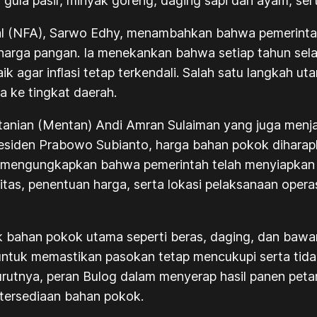
gula pasir, minyak goreng, daging sapi dan ayam, sert
al (NFA), Sarwo Edhy, menambahkan bahwa pemerintah
rga pangan. Ia menekankan bahwa setiap tahun selam
aik agar inflasi tetap terkendali. Salah satu langkah
a ke tingkat daerah.
rtanian (Mentan) Andi Amran Sulaiman yang juga menj
esiden Prabowo Subianto, harga bahan pokok diharapk
Ia mengungkapkan bahwa pemerintah telah menyiapkan
s, penentuan harga, serta lokasi pelaksanaan operasi
k bahan pokok utama seperti beras, daging, dan baw
untuk memastikan pasokan tetap mencukupi serta tidak
rutnya, peran Bulog dalam menyerap hasil panen peta
tersediaan bahan pokok.