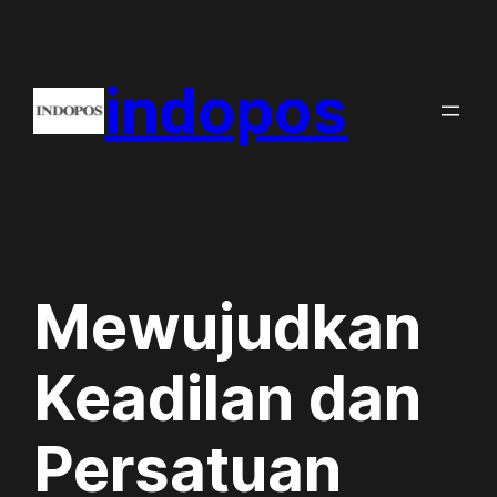
Skip
to
indopos
content
Mewujudkan
Keadilan dan
Persatuan